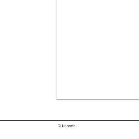
© Nonodd