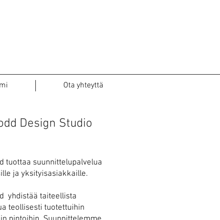
imi
Ota yhteyttä
dd Design Studio
 tuottaa suunnittelupalvelua
ille ja yksityisasiakkaille.
 yhdistää taiteellista
a teollisesti tuotettuihin
siin pintoihin. Suunnittelemme